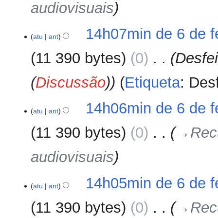
audiovisuais
14h07min de 6 de f
atu
ant
11 390 bytes
0
‎
Desfe
(
Discussão
)
Etiqueta
:
Des
14h06min de 6 de f
atu
ant
11 390 bytes
0
‎
→‎Recu
audiovisuais
14h05min de 6 de f
atu
ant
11 390 bytes
0
‎
→‎Recu