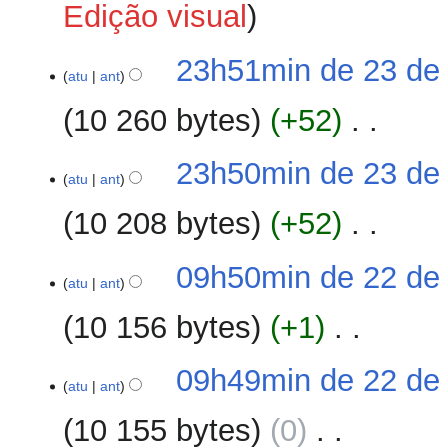
Edição visual
23
23h51min de 23 de
atu
ant
de
agosto
10 260 bytes
+52
‎
de
2023
S
23h50min de 23 de
e
atu
ant
m
10 208 bytes
+52
‎
r
e
S
s
22
09h50min de 22 de
e
atu
ant
u
de
m
m
agosto
10 156 bytes
+1
‎
r
o
de
e
d
2023
S
s
09h49min de 22 de
e
e
atu
ant
u
e
m
m
d
10 155 bytes
0
‎
r
o
i