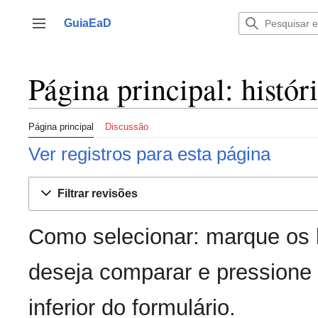
Ir
para
GuiaEaD
Alternar barra lateral
o
conteúdo
Página principal: histór
Página principal
Discussão
Ver registros para esta página
Filtrar revisões
Como selecionar: marque os 
deseja comparar e pressione 
inferior do formulário.