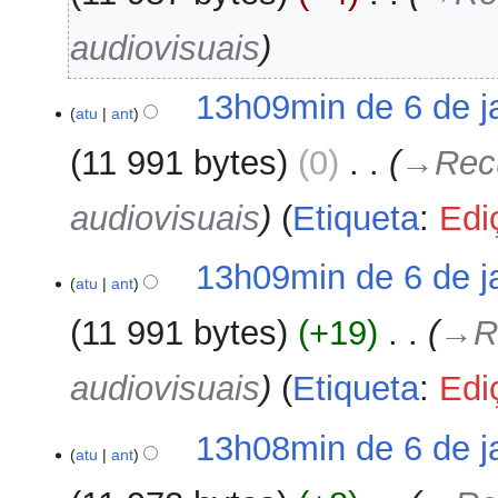
e
audiovisuais
s
u
m
13h09min de 6 de j
o
atu
ant
d
11 991 bytes
0
‎
→‎Recu
e
e
audiovisuais
Etiqueta
:
Edi
d
i
ç
13h09min de 6 de j
ã
atu
ant
o
11 991 bytes
+19
‎
→‎R
audiovisuais
Etiqueta
:
Edi
13h08min de 6 de j
atu
ant