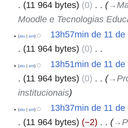
11 964 bytes
0
‎
→‎Ma
Moodle e Tecnologias Educ
13h57min de 11 de 
atu
ant
11 964 bytes
0
‎
S
13h51min de 11 de 
e
atu
ant
m
11 964 bytes
0
‎
→‎Pr
r
e
institucionais
s
u
m
13h37min de 11 de 
o
atu
ant
d
11 964 bytes
−2
‎
→‎P
e