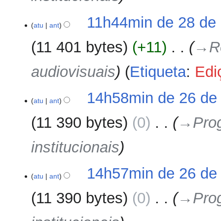
u
m
11h44min de 28 de 
o
atu
ant
d
11 401 bytes
+11
‎
→‎R
e
e
audiovisuais
Etiqueta
:
Edi
d
i
ç
26
14h58min de 26 de 
ã
atu
ant
de
o
abril
11 390 bytes
0
‎
→‎Pro
de
2024
institucionais
14h57min de 26 de 
atu
ant
11 390 bytes
0
‎
→‎Pro