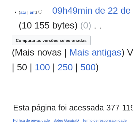
e
d
ç
S
s
09h49min de 22 de
e
ã
e
atu
ant
u
e
o
m
m
d
10 155 bytes
0
‎
r
o
i
e
d
ç
S
s
e
ã
e
u
e
o
m
(
Mais novas
|
Mais antigas
) V
m
d
r
o
i
e
d
|
50
|
100
|
250
|
500
)
ç
s
e
ã
u
e
o
m
d
o
i
d
ç
e
ã
Esta página foi acessada 377 11
e
o
d
Política de privacidade
i
Sobre GuiaEaD
Termo de responsabilidade
ç