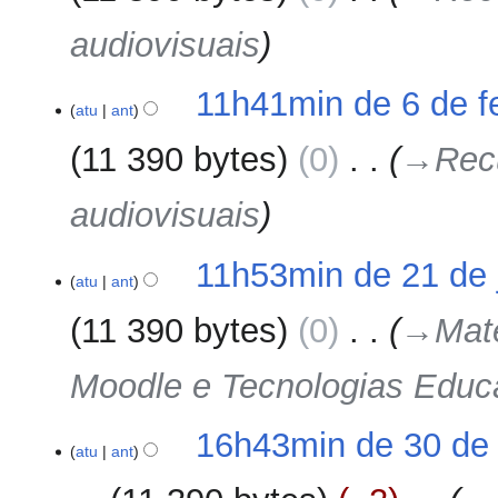
audiovisuais
11h41min de 6 de f
atu
ant
11 390 bytes
0
‎
→‎Recu
audiovisuais
21
11h53min de 21 de 
atu
ant
de
janeiro
11 390 bytes
0
‎
→‎Mat
de
2024
Moodle e Tecnologias Educ
30
16h43min de 30 de
atu
ant
de
dezembro