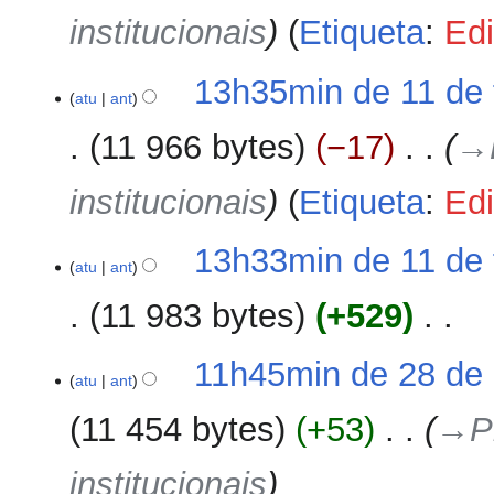
e
institucionais
Etiqueta
:
Edi
d
i
ç
13h35min de 11 de 
ã
atu
ant
o
11 966 bytes
−17
‎
→‎
institucionais
Etiqueta
:
Edi
13h33min de 11 de 
atu
ant
11 983 bytes
+529
‎
S
28
11h45min de 28 de 
e
atu
ant
de
m
abril
11 454 bytes
+53
‎
→‎P
r
de
e
2024
institucionais
s