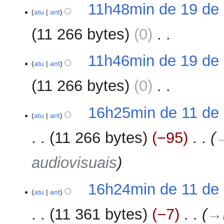
S
s
11h48min de 19 de 
e
atu
ant
u
m
m
11 266 bytes
0
‎
r
o
e
d
S
s
11h46min de 19 de 
e
e
atu
ant
u
e
m
m
d
11 266 bytes
0
‎
r
o
i
e
d
ç
S
s
11
16h25min de 11 de 
e
ã
e
atu
ant
u
de
e
o
m
m
outubro
d
11 266 bytes
−95
‎
→
r
o
de
i
e
d
2023
ç
audiovisuais
s
e
ã
u
e
o
m
d
16h24min de 11 de 
o
atu
ant
i
d
ç
11 361 bytes
−7
‎
→‎
e
ã