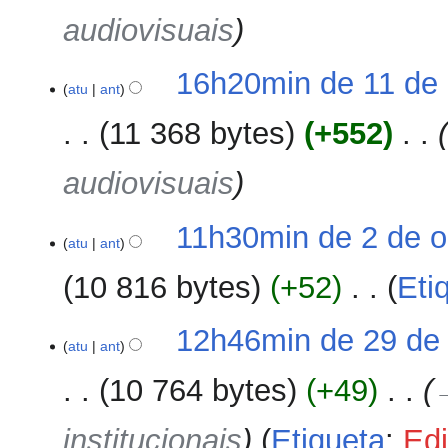
e
o
audiovisuais
d
i
ç
16h20min de 11 de 
ã
atu
ant
o
11 368 bytes
+552
‎
audiovisuais
2
11h30min de 2 de o
atu
ant
de
outubro
10 816 bytes
+52
‎
Eti
de
2023
S
29
12h46min de 29 de
e
atu
ant
de
m
setembro
10 764 bytes
+49
‎
r
de
e
2023
institucionais
Etiqueta
:
Edi
s