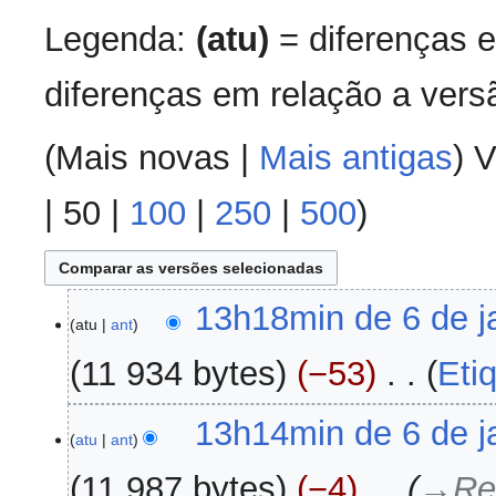
Legenda:
(atu)
= diferenças e
diferenças em relação a versã
(
Mais novas
|
Mais antigas
) V
|
50
|
100
|
250
|
500
)
6
13h18min de 6 de j
atu
ant
de
janeiro
11 934 bytes
−53
‎
Eti
de
2026
S
13h14min de 6 de j
e
atu
ant
m
11 987 bytes
−4
‎
→‎Re
r