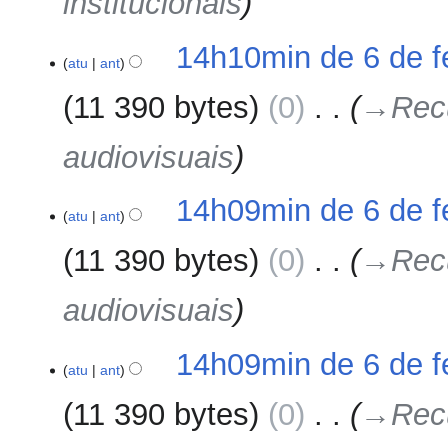
institucionais
6
14h10min de 6 de f
atu
ant
de
fevereiro
11 390 bytes
0
‎
→‎Recu
de
2024
audiovisuais
14h09min de 6 de f
atu
ant
11 390 bytes
0
‎
→‎Recu
audiovisuais
14h09min de 6 de f
atu
ant
11 390 bytes
0
‎
→‎Recu