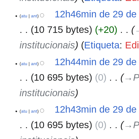
u
m
12h46min de 29 de
o
atu
ant
d
10 715 bytes
+20
‎
e
e
institucionais
Etiqueta
:
Edi
d
i
ç
12h44min de 29 de
ã
atu
ant
o
10 695 bytes
0
‎
→‎P
institucionais
12h43min de 29 de
atu
ant
10 695 bytes
0
‎
→‎P