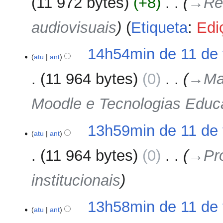
11 972 bytes
+8
‎
→‎Re
audiovisuais
Etiqueta
:
Edi
11
14h54min de 11 de 
atu
ant
de
fevereiro
11 964 bytes
0
‎
→‎Ma
de
2025
Moodle e Tecnologias Educ
13h59min de 11 de 
atu
ant
11 964 bytes
0
‎
→‎Pr
institucionais
13h58min de 11 de 
atu
ant