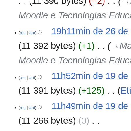
11 390 bytes
−2
‎
→‎
de
2023
Moodle e Tecnologias Educ
26
19h11min de 26 de 
atu
ant
de
outubro
11 392 bytes
+1
‎
→‎Ma
de
2023
Moodle e Tecnologias Educ
19
11h52min de 19 de 
atu
ant
de
outubro
11 391 bytes
+125
‎
Et
de
2023
S
11h49min de 19 de 
e
atu
ant
m
11 266 bytes
0
‎
r
e