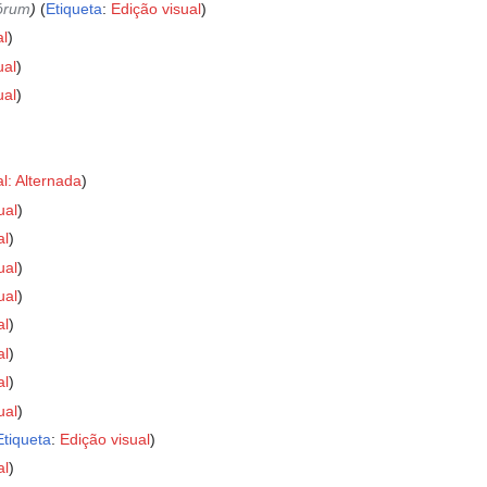
fórum
Etiqueta
:
Edição visual
al
ual
ual
l: Alternada
ual
al
ual
ual
al
al
al
ual
Etiqueta
:
Edição visual
al