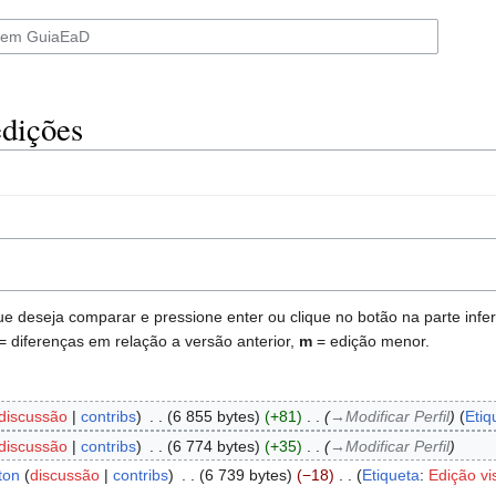
edições
deseja comparar e pressione enter ou clique no botão na parte inferi
= diferenças em relação a versão anterior,
m
= edição menor.
discussão
contribs
‎
6 855 bytes
+81
‎
→‎Modificar Perfil
Etiq
discussão
contribs
‎
6 774 bytes
+35
‎
→‎Modificar Perfil
ton
discussão
contribs
‎
6 739 bytes
−18
‎
Etiqueta
:
Edição vi