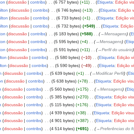
ton
discussão
contribs
‎
6 757 bytes
+11
‎
Etiqueta
:
Edição vi
ilton
discussão
contribs
‎
6 746 bytes
+13
‎
Etiqueta
:
Edição v
ilton
discussão
contribs
‎
6 733 bytes
+1
‎
Etiqueta
:
Edição vi
ilton
discussão
contribs
‎
6 732 bytes
+549
‎
Etiqueta
:
Edição 
ton
discussão
contribs
‎
6 183 bytes
+588
‎
→‎Mensagens
E
ton
discussão
contribs
‎
5 595 bytes
+4
‎
→‎Mensagens
Etiq
ton
discussão
contribs
‎
5 591 bytes
+11
‎
→‎Perfil do usuário
lton
discussão
contribs
‎
5 580 bytes
−10
‎
Etiqueta
:
Edição v
lton
discussão
contribs
‎
5 590 bytes
−49
‎
Etiqueta
:
Edição v
n
discussão
contribs
‎
5 639 bytes
+1
‎
→‎Modificar Perfil
Eti
on
discussão
contribs
‎
5 638 bytes
+78
‎
Etiqueta
:
Edição vis
n
discussão
contribs
‎
5 560 bytes
+175
‎
→‎Mensagens
Eti
n
discussão
contribs
‎
5 385 bytes
+270
‎
Etiqueta
:
Edição vis
n
discussão
contribs
‎
5 115 bytes
+176
‎
Etiqueta
:
Edição vis
n
discussão
contribs
‎
4 939 bytes
+38
‎
Etiqueta
:
Edição visu
n
discussão
contribs
‎
4 901 bytes
+387
‎
Etiqueta
:
Edição vis
n
discussão
contribs
‎
4 514 bytes
+691
‎
→‎Preferências do 