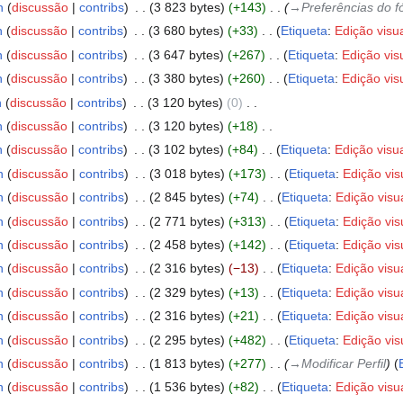
n
discussão
contribs
‎
3 823 bytes
+143
‎
→‎Preferências do 
n
discussão
contribs
‎
3 680 bytes
+33
‎
Etiqueta
:
Edição visu
n
discussão
contribs
‎
3 647 bytes
+267
‎
Etiqueta
:
Edição vis
n
discussão
contribs
‎
3 380 bytes
+260
‎
Etiqueta
:
Edição vis
n
discussão
contribs
‎
3 120 bytes
0
‎
n
discussão
contribs
‎
3 120 bytes
+18
‎
n
discussão
contribs
‎
3 102 bytes
+84
‎
Etiqueta
:
Edição visua
n
discussão
contribs
‎
3 018 bytes
+173
‎
Etiqueta
:
Edição vis
n
discussão
contribs
‎
2 845 bytes
+74
‎
Etiqueta
:
Edição visu
n
discussão
contribs
‎
2 771 bytes
+313
‎
Etiqueta
:
Edição vis
n
discussão
contribs
‎
2 458 bytes
+142
‎
Etiqueta
:
Edição vis
n
discussão
contribs
‎
2 316 bytes
−13
‎
Etiqueta
:
Edição visu
n
discussão
contribs
‎
2 329 bytes
+13
‎
Etiqueta
:
Edição visu
n
discussão
contribs
‎
2 316 bytes
+21
‎
Etiqueta
:
Edição visu
n
discussão
contribs
‎
2 295 bytes
+482
‎
Etiqueta
:
Edição vis
n
discussão
contribs
‎
1 813 bytes
+277
‎
→‎Modificar Perfil
n
discussão
contribs
‎
1 536 bytes
+82
‎
Etiqueta
:
Edição visu