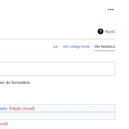
Ferramen
Ajuda
Ler
Ver código-fonte
Ver histórico
or do formulário.
ueta
:
Edição visual
sual