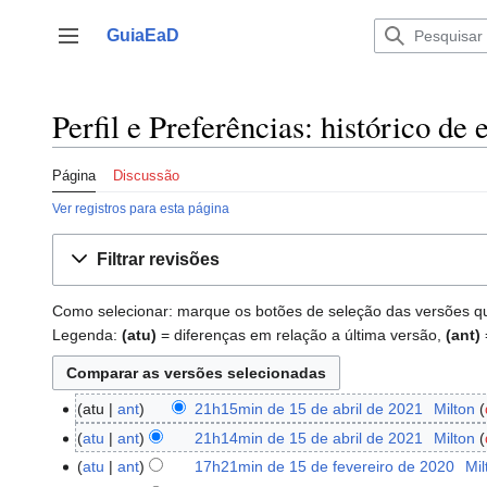
Ir
para
GuiaEaD
Alternar barra lateral
o
conteúdo
Perfil e Preferências: histórico de 
Página
Discussão
Ver registros para esta página
Filtrar revisões
Como selecionar: marque os botões de seleção das versões que 
Legenda:
(atu)
= diferenças em relação a última versão,
(ant)
atu
ant
21h15min de 15 de abril de 2021
‎
Milton
15
de
atu
ant
21h14min de 15 de abril de 2021
‎
Milton
abril
atu
ant
17h21min de 15 de fevereiro de 2020
‎
Mil
15
de