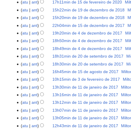
S
de
atu
ant
17h11min de 15 de fevereiro de 2020
‎
Mil
2021
e
fevereiro
S
atu
ant
15h22min de 19 de dezembro de 2018
‎
M
19
m
de
e
S
de
atu
ant
15h20min de 19 de dezembro de 2018
‎
M
r
2020
m
e
dezembro
S
atu
ant
22h04min de 15 de dezembro de 2017
‎
M
15
e
r
m
de
e
S
de
s
atu
ant
19h20min de 4 de dezembro de 2017
‎
Mil
4
e
r
2018
m
e
dezembro
u
de
s
atu
ant
18h50min de 4 de dezembro de 2017
‎
Mil
e
r
m
de
m
dezembro
u
s
atu
ant
18h49min de 4 de dezembro de 2017
‎
Mil
e
r
2017
o
de
m
u
s
atu
ant
18h31min de 20 de setembro de 2017
‎
Mi
20
e
d
2017
o
m
S
u
de
s
atu
ant
18h30min de 20 de setembro de 2017
‎
Mi
e
d
o
e
m
setembro
S
u
e
atu
ant
16h45min de 15 de agosto de 2017
‎
Milto
15
e
d
m
o
de
e
m
d
de
e
atu
ant
10h15min de 3 de fevereiro de 2017
‎
Milt
3
e
r
d
2017
m
o
i
agosto
S
d
de
e
atu
ant
13h30min de 11 de janeiro de 2017
‎
Milto
11
e
e
r
d
ç
de
e
i
fevereiro
d
de
s
e
atu
ant
13h16min de 11 de janeiro de 2017
‎
Milto
e
e
ã
2017
m
ç
de
i
janeiro
S
u
d
s
e
atu
ant
13h12min de 11 de janeiro de 2017
‎
Milto
o
r
ã
2017
ç
de
e
m
i
S
u
d
atu
ant
13h07min de 11 de janeiro de 2017
‎
Milto
e
o
ã
2017
m
o
ç
e
m
i
S
s
atu
ant
13h05min de 11 de janeiro de 2017
‎
Milto
o
r
d
ã
m
o
ç
e
S
u
atu
ant
12h43min de 11 de janeiro de 2017
‎
Milto
e
e
o
r
d
ã
m
e
m