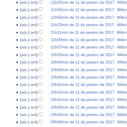
s
e
atu
ant
12h25min de 11 de janeiro de 2017
‎
Milto
e
e
o
r
m
o
u
d
s
e
atu
ant
11h55min de 11 de janeiro de 2017
‎
Milto
e
r
d
m
i
S
u
d
s
atu
ant
11h55min de 11 de janeiro de 2017
‎
Milto
e
e
o
ç
e
m
i
S
u
s
e
atu
ant
11h23min de 11 de janeiro de 2017
‎
Milto
d
ã
m
o
ç
e
m
S
u
d
atu
ant
11h11min de 11 de janeiro de 2017
‎
Milto
e
o
r
d
ã
m
o
e
m
i
S
e
atu
ant
11h09min de 11 de janeiro de 2017
‎
Milto
e
e
o
r
d
m
o
ç
e
S
d
s
e
atu
ant
11h07min de 11 de janeiro de 2017
‎
Milto
e
e
r
d
ã
m
e
i
S
u
d
s
e
atu
ant
10h59min de 11 de janeiro de 2017
‎
Milto
e
e
o
r
m
ç
e
m
i
S
u
d
s
e
atu
ant
10h54min de 11 de janeiro de 2017
‎
Milto
e
r
ã
m
o
ç
e
m
i
S
u
d
s
atu
ant
10h53min de 11 de janeiro de 2017
‎
Milto
e
o
r
d
ã
m
o
ç
e
m
i
S
u
s
atu
ant
10h44min de 11 de janeiro de 2017
‎
Milto
e
e
o
r
d
ã
m
o
ç
e
m
S
u
s
e
atu
ant
10h42min de 11 de janeiro de 2017
‎
Milto
e
e
o
r
d
ã
m
o
e
m
S
u
d
s
e
atu
ant
10h42min de 11 de janeiro de 2017
‎
Milto
e
e
o
r
d
m
o
e
m
i
S
u
d
s
e
atu
ant
10h41min de 11 de janeiro de 2017
‎
Milto
e
e
r
d
m
o
ç
e
m
i
S
u
d
s
e
atu
ant
10h40min de 11 de janeiro de 2017
‎
Milto
e
e
r
d
ã
m
o
ç
e
m
i
S
u
d
s
e
atu
ant
10h33min de 11 de janeiro de 2017
‎
Milto
e
e
o
r
d
ã
m
o
ç
e
m
i
u
d
s
e
atu
ant
09h59min de 11 de janeiro de 2017
‎
Milto
e
e
o
r
d
ã
m
o
ç
m
i