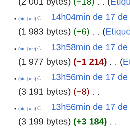
2 001 bytes
+18
‎
Etiq
r
o
i
e
d
ç
S
s
14h04min de 17 de
e
ã
e
atu
ant
u
e
o
m
m
d
1 983 bytes
+6
‎
Etiqu
r
o
i
e
d
ç
S
s
13h58min de 17 de
e
ã
e
atu
ant
u
e
o
m
m
d
1 977 bytes
−1 214
‎
E
r
o
i
e
d
ç
S
s
13h56min de 17 de
e
ã
e
atu
ant
u
e
o
m
m
d
3 191 bytes
−8
‎
r
o
i
e
d
ç
S
s
13h56min de 17 de
e
ã
e
atu
ant
u
e
o
m
m
d
3 199 bytes
+3 184
‎
r
o
i
e
d