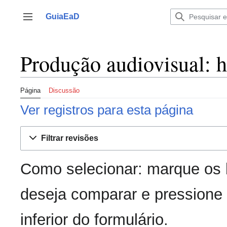
Ir
para
GuiaEaD
Alternar barra lateral
o
conteúdo
Produção audiovisual: h
Página
Discussão
Ver registros para esta página
Filtrar revisões
Como selecionar: marque os 
deseja comparar e pressione 
inferior do formulário.