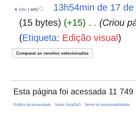
ç
S
s
13h54min de 17 de
e
ã
e
atu
ant
u
e
o
m
m
d
15 bytes
+15
‎
Criou p
r
o
i
e
d
ç
Etiqueta
:
Edição visual
s
e
ã
u
e
o
m
d
o
i
d
ç
e
ã
e
o
d
i
Esta página foi acessada 11 749
ç
ã
Política de privacidade
Sobre GuiaEaD
Termo de responsabilidade
o