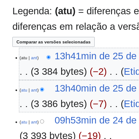
Legenda:
(atu)
= diferenças e
diferenças em relação a versã
25
13h41min de 25 de
atu
ant
de
setembro
3 384 bytes
−2
‎
Eti
de
2023
S
13h40min de 25 de
e
atu
ant
m
3 386 bytes
−7
‎
Eti
r
e
S
s
24
09h53min de 24 de
e
atu
ant
u
de
m
m
agosto
3 393 bytes
−19
‎
r
o
de