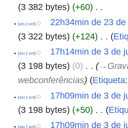
m
m
d
3 382 bytes
+60
‎
r
o
i
e
d
ç
S
s
22h34min de 23 de
e
ã
e
atu
ant
u
e
o
m
m
d
3 322 bytes
+124
‎
Eti
r
o
i
e
d
ç
S
s
3
17h14min de 3 de j
e
ã
e
atu
ant
u
de
e
o
m
m
julho
d
3 198 bytes
0
‎
→‎Grav
r
o
de
i
e
d
2023
ç
webconferências
Etiqueta
s
e
ã
u
e
o
m
d
17h09min de 3 de j
o
atu
ant
i
d
ç
3 198 bytes
+50
‎
Etiq
e
ã
e
o
S
d
17h09min de 3 de j
e
atu
ant