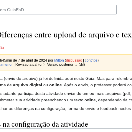
iferenças entre upload de arquivo e tex
ão
h45min de 7 de abril de 2024 por
Milton
(
discussão
|
contribs
)
anterior
| Revisão atual (dif) | Versão posterior → (dif)
fa (envio de arquivo) já foi definida aqui neste Guia. Mas para relembra
orma de
arquivo digital
ou
online
. Após o envio, o professor poderá cor
tudante participa desta atividade enviando um ou mais arquivos (pdf, d
bmeter sua atividade preenchendo um texto online, dependendo da con
lhar as diferenças na configuração, forma de envio e feedback nestes 
 na configuração da atividade