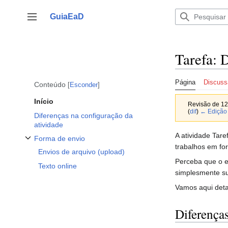
Ir
para
GuiaEaD
Alternar barra lateral
o
conteúdo
Tarefa: D
Página
Discuss
Conteúdo
Esconder
Início
Revisão de 12
(
dif
)
← Edição 
Diferenças na configuração da
atividade
A atividade Tare
Forma de envio
trabalhos em f
Alternar subseção Forma de envio
Envios de arquivo (upload)
Perceba que o es
Texto online
simplesmente su
Vamos aqui deta
Diferenças