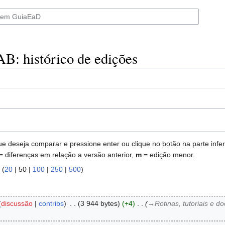
AB: histórico de edições
deseja comparar e pressione enter ou clique no botão na parte inferi
= diferenças em relação a versão anterior,
m
= edição menor.
 (
20
|
50
|
100
|
250
|
500
)
discussão
contribs
‎
3 944 bytes
+4
‎
→‎Rotinas, tutoriais e 