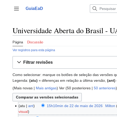
Ir
para
GuiaEaD
Alternar barra lateral
o
conteúdo
Universidade Aberta do Brasil - U
Página
Discussão
Ver registros para esta página
Filtrar revisões
Como selecionar: marque os botões de seleção das versões que 
Legenda:
(atu)
= diferenças em relação a última versão,
(ant)
(
Mais novas
|
Mais antigas
) Ver (
50 posteriores
|
50 anteriores
)
atu
ant
15h10min de 22 de maio de 2026
‎
Milton
22
visual
de