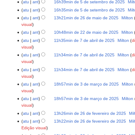
d
setembro
o
atu
ant
16h39min de 5 de setembro de 2025
‎
Mil
5
m
i
d
e
e
de
S
d
de
o
ç
atu
ant
16h35min de 5 de setembro de 2025
‎
Mil
i
d
e
2025
e
e
setembro
S
d
ã
ç
atu
ant
13h21min de 26 de maio de 2025
‎
Milton
26
i
d
m
e
de
e
e
o
ã
visual
de
ç
i
r
d
2025
m
e
o
maio
ã
atu
ant
10h48min de 22 de maio de 2025
‎
Milton
22
ç
e
i
r
d
de
S
o
de
ã
atu
ant
11h35min de 7 de abril de 2025
‎
Milton
d
7
s
ç
e
i
2025
e
maio
o
visual
de
u
ã
s
ç
m
de
abril
m
o
atu
ant
11h34min de 7 de abril de 2025
‎
Milton
d
u
ã
r
2025
de
o
visual
m
o
e
2025
d
o
atu
ant
11h34min de 7 de abril de 2025
‎
Milton
d
s
e
d
visual
u
e
e
atu
ant
18h57min de 3 de março de 2025
‎
Milton
3
m
d
e
visual
de
o
i
d
março
d
atu
ant
18h57min de 3 de março de 2025
‎
Milton
ç
i
de
e
visual
ã
ç
2025
e
atu
ant
13h26min de 26 de fevereiro de 2025
‎
Mil
26
o
ã
d
S
de
atu
ant
13h22min de 26 de fevereiro de 2025
‎
Mil
o
i
e
fevereiro
Edição visual
ç
m
de