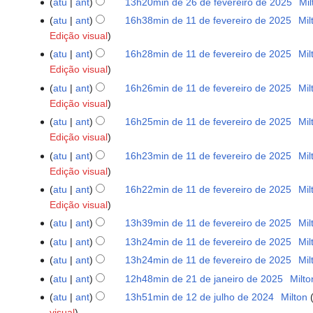
atu
ant
13h20min de 26 de fevereiro de 2025
‎
Mil
ã
r
2025
atu
ant
16h38min de 11 de fevereiro de 2025
‎
Mil
11
o
e
Edição visual
de
s
fevereiro
atu
ant
16h28min de 11 de fevereiro de 2025
‎
Mil
u
de
Edição visual
m
2025
o
atu
ant
16h26min de 11 de fevereiro de 2025
‎
Mil
d
Edição visual
e
atu
ant
16h25min de 11 de fevereiro de 2025
‎
Mil
e
Edição visual
d
atu
ant
16h23min de 11 de fevereiro de 2025
‎
Mil
i
Edição visual
ç
atu
ant
16h22min de 11 de fevereiro de 2025
‎
Mil
ã
Edição visual
o
atu
ant
13h39min de 11 de fevereiro de 2025
‎
Mil
atu
ant
13h24min de 11 de fevereiro de 2025
‎
Mil
S
atu
ant
13h24min de 11 de fevereiro de 2025
‎
Mil
e
S
atu
ant
12h48min de 21 de janeiro de 2025
‎
Milto
21
m
e
S
de
atu
ant
13h51min de 12 de julho de 2024
‎
Milton
12
r
m
e
janeiro
visual