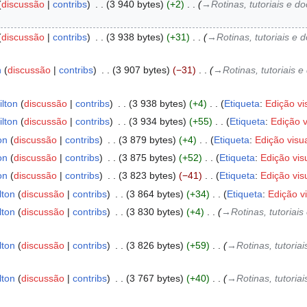
discussão
contribs
‎
3 940 bytes
+2
‎
→‎Rotinas, tutoriais e 
discussão
contribs
‎
3 938 bytes
+31
‎
→‎Rotinas, tutoriais 
n
discussão
contribs
‎
3 907 bytes
−31
‎
→‎Rotinas, tutoriais
ilton
discussão
contribs
‎
3 938 bytes
+4
‎
Etiqueta
:
Edição vi
ilton
discussão
contribs
‎
3 934 bytes
+55
‎
Etiqueta
:
Edição v
on
discussão
contribs
‎
3 879 bytes
+4
‎
Etiqueta
:
Edição visu
on
discussão
contribs
‎
3 875 bytes
+52
‎
Etiqueta
:
Edição vis
on
discussão
contribs
‎
3 823 bytes
−41
‎
Etiqueta
:
Edição vis
lton
discussão
contribs
‎
3 864 bytes
+34
‎
Etiqueta
:
Edição v
lton
discussão
contribs
‎
3 830 bytes
+4
‎
→‎Rotinas, tutoria
lton
discussão
contribs
‎
3 826 bytes
+59
‎
→‎Rotinas, tutori
lton
discussão
contribs
‎
3 767 bytes
+40
‎
→‎Rotinas, tutori