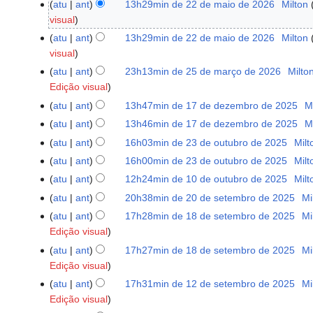
maio
atu
ant
13h29min de 22 de maio de 2026
‎
Milton
de
visual
2026
atu
ant
13h29min de 22 de maio de 2026
‎
Milton
visual
atu
ant
23h13min de 25 de março de 2026
‎
Milto
25
Edição visual
de
março
atu
ant
13h47min de 17 de dezembro de 2025
‎
M
17
de
S
de
atu
ant
13h46min de 17 de dezembro de 2025
‎
M
2026
e
dezembro
S
atu
ant
16h03min de 23 de outubro de 2025
‎
Milt
23
m
de
e
S
de
atu
ant
16h00min de 23 de outubro de 2025
‎
Milt
r
2025
m
e
outubro
S
atu
ant
12h24min de 10 de outubro de 2025
‎
Milt
10
e
r
m
de
e
S
de
s
atu
ant
20h38min de 20 de setembro de 2025
‎
Mi
20
e
r
2025
m
e
outubro
S
u
de
s
atu
ant
17h28min de 18 de setembro de 2025
‎
Mi
18
e
r
m
de
e
m
setembro
u
Edição visual
de
s
e
r
2025
m
o
de
m
setembro
u
atu
ant
17h27min de 18 de setembro de 2025
‎
Mi
s
e
r
d
2025
o
de
m
Edição visual
u
s
e
e
d
2025
o
m
atu
ant
17h31min de 12 de setembro de 2025
‎
Mi
12
u
s
e
e
d
o
Edição visual
de
m
u
d
e
e