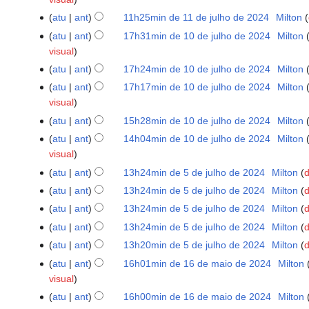
de
e
r
m
de
julho
atu
ant
11h25min de 11 de julho de 2024
‎
Milton
11
s
e
r
2025
de
S
de
u
atu
ant
17h31min de 10 de julho de 2024
‎
Milton
10
s
e
2024
e
julho
m
visual
de
u
s
m
de
o
julho
m
atu
ant
17h24min de 10 de julho de 2024
‎
Milton
u
r
2024
d
de
S
o
m
atu
ant
17h17min de 10 de julho de 2024
‎
Milton
e
e
2024
e
d
o
visual
s
e
m
e
d
atu
ant
15h28min de 10 de julho de 2024
‎
Milton
u
d
r
e
e
S
m
atu
ant
14h04min de 10 de julho de 2024
‎
Milton
i
e
d
e
e
o
visual
ç
s
i
d
m
d
ã
atu
ant
13h24min de 5 de julho de 2024
‎
Milton
d
5
u
ç
i
r
e
o
de
m
ã
atu
ant
13h24min de 5 de julho de 2024
‎
Milton
d
ç
e
e
julho
o
o
ã
atu
ant
13h24min de 5 de julho de 2024
‎
Milton
d
s
d
de
d
o
u
atu
ant
13h24min de 5 de julho de 2024
‎
Milton
d
i
2024
e
m
ç
atu
ant
13h20min de 5 de julho de 2024
‎
Milton
d
e
o
S
ã
atu
ant
16h01min de 16 de maio de 2024
‎
Milton
16
d
d
e
o
visual
de
i
e
m
maio
ç
atu
ant
16h00min de 16 de maio de 2024
‎
Milton
e
r