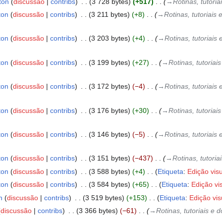
ton
discussão
contribs
‎
3 728 bytes
+517
‎
→‎Rotinas, tutor
ton
discussão
contribs
‎
3 211 bytes
+8
‎
→‎Rotinas, tutoriai
ton
discussão
contribs
‎
3 203 bytes
+4
‎
→‎Rotinas, tutoriai
ton
discussão
contribs
‎
3 199 bytes
+27
‎
→‎Rotinas, tutoria
ton
discussão
contribs
‎
3 172 bytes
−4
‎
→‎Rotinas, tutoriai
ton
discussão
contribs
‎
3 176 bytes
+30
‎
→‎Rotinas, tutoria
ton
discussão
contribs
‎
3 146 bytes
−5
‎
→‎Rotinas, tutoriai
ton
discussão
contribs
‎
3 151 bytes
−437
‎
→‎Rotinas, tutori
ton
discussão
contribs
‎
3 588 bytes
+4
‎
Etiqueta
:
Edição vis
ton
discussão
contribs
‎
3 584 bytes
+65
‎
Etiqueta
:
Edição vi
n
discussão
contribs
‎
3 519 bytes
+153
‎
Etiqueta
:
Edição vis
discussão
contribs
‎
3 366 bytes
−61
‎
→‎Rotinas, tutoriais e