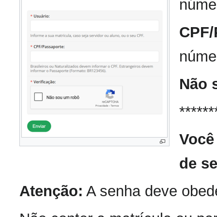
núme
CPF/
núme
Não 
******
Você 
de s
Atenção:
A senha deve obede