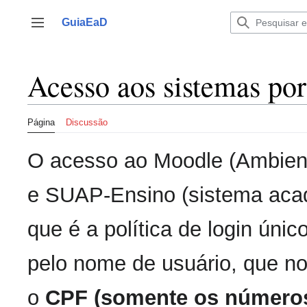
Ir
para
GuiaEaD
Alternar barra lateral
o
conteúdo
Acesso aos sistemas por 
Página
Discussão
O acesso ao Moodle (Ambient
e SUAP-Ensino (sistema acad
que é a política de login úni
pelo nome de usuário, que no
o
CPF (somente os números