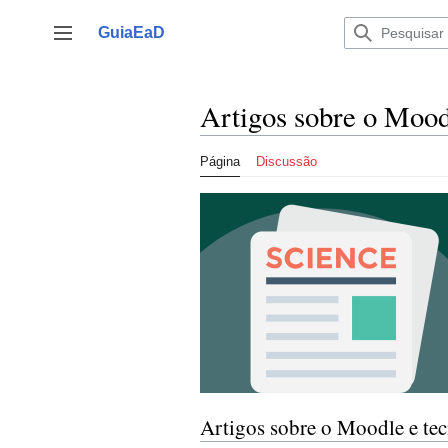
Ir
para
GuiaEaD
Alternar barra lateral
o
conteúdo
Artigos sobre o Mood
Página
Discussão
Artigos sobre o Moodle e tec