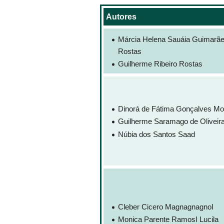
Autores
Márcia Helena Sauáia Guimarã
Rostas
Guilherme Ribeiro Rostas
Dinorá de Fátima Gonçalves Mo
Guilherme Saramago de Oliveir
Núbia dos Santos Saad
Cleber Cicero MagnagnagnoI
Monica Parente RamosI Lucila