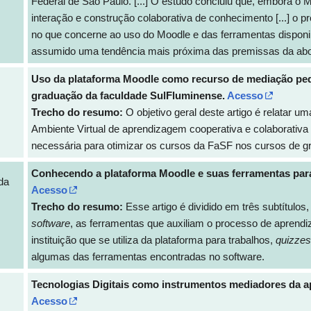
Federal de São Paulo. [...] O estudo concluiu que, embora o 
interação e construção colaborativa de conhecimento [...] o 
no que concerne ao uso do Moodle e das ferramentas disponib
assumido uma tendência mais próxima das premissas da abor
Uso da plataforma Moodle como recurso de mediação pe
graduação da faculdade SulFluminense.
Acesso
Trecho do resumo:
O objetivo geral deste artigo é relatar u
Ambiente Virtual de aprendizagem cooperativa e colaborativa e
necessária para otimizar os cursos da FaSF nos cursos de g
Conhecendo a plataforma Moodle e suas ferramentas par
da
Acesso
Trecho do resumo:
Esse artigo é dividido em três subtítulo
software
, as ferramentas que auxiliam o processo de aprend
instituição que se utiliza da plataforma para trabalhos,
quizzes
algumas das ferramentas encontradas no software.
Tecnologias Digitais como instrumentos mediadores da ap
Acesso