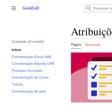
Ir
para
GuiaEaD
Alternar barra lateral
o
conteúdo
Atribuiçõ
Conteúdo
Esconder
Página
Discussão
Início
Coordenação Geral UAB
Coordenação Adjunta UAB
Professor formador
Coordenação de Curso
Tutoria
Coordenação de polo