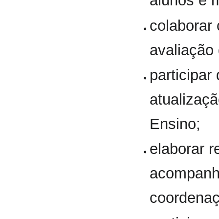
alunos e m
colaborar
avaliação
participar
atualizaçã
Ensino;
elaborar r
acompanha
coordenaçã