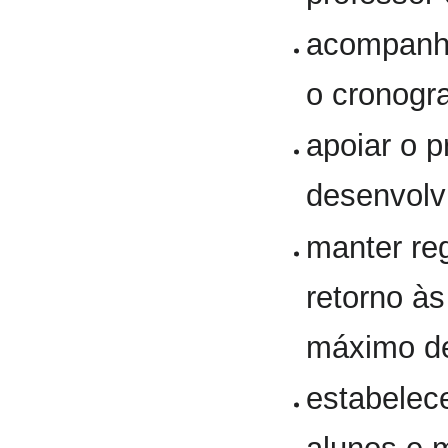
acompanha
o cronogr
apoiar o p
desenvolv
manter re
retorno às
máximo de
estabelec