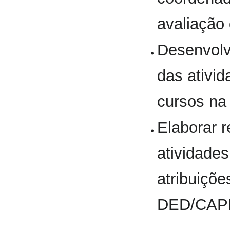
avaliação 
Desenvol
das ativi
cursos na
Elaborar r
atividade
atribuiçõ
DED/CAPES