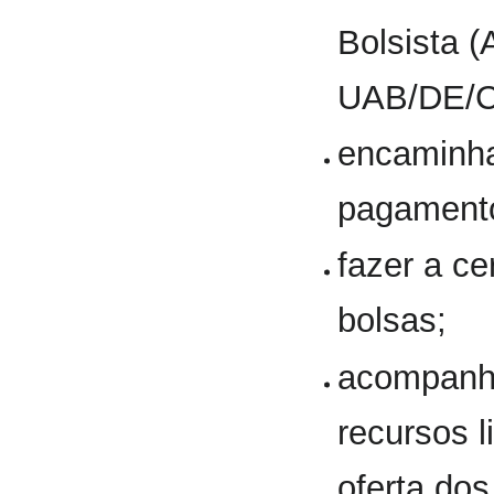
Bolsista (
UAB/DE/
encaminhar
pagamento
fazer a ce
bolsas;
acompanha
recursos 
oferta dos