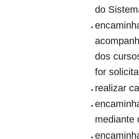
do Sistem
encaminha
acompanha
dos curs
for solicit
realizar c
encaminhar
mediante o
encaminh