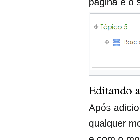
página é o 
Editando 
Após adicion
qualquer mo
e com o mod