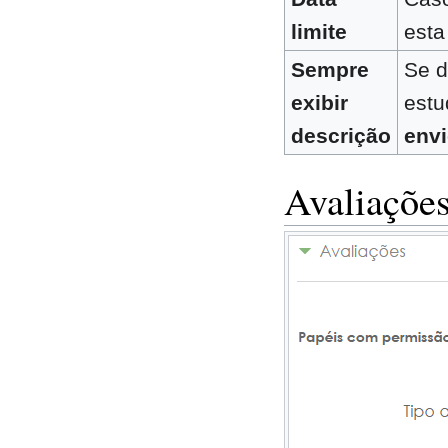
limite
esta
Sempre
Se d
exibir
estu
descrição
envi
Avaliaçõe