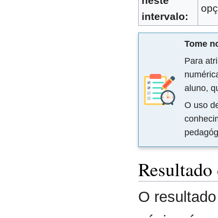
neste
opç
intervalo:
Tome no
Para atr
numérica
aluno, q
O uso de
conheci
pedagógi
Resultado
O resultado