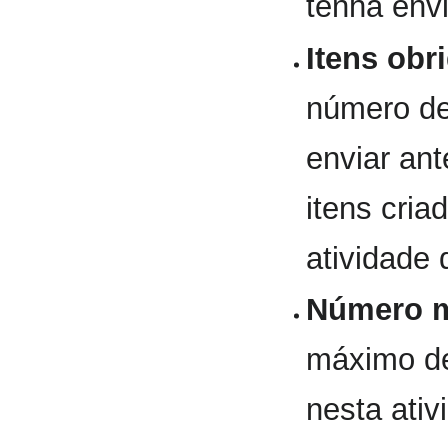
tenha env
Itens obr
número de
enviar ant
itens cria
atividade
Número m
máximo de
nesta ativ