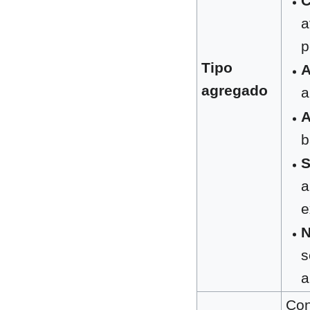
C
a
p
Tipo
A
agregado
a
A
b
a
e
N
s
a
Con