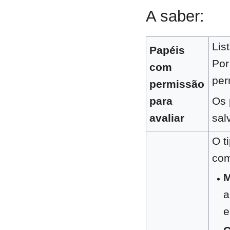
A saber:
Lis
Papéis
Por
com
per
permissão
para
Os 
avaliar
sal
O t
com
M
a
e