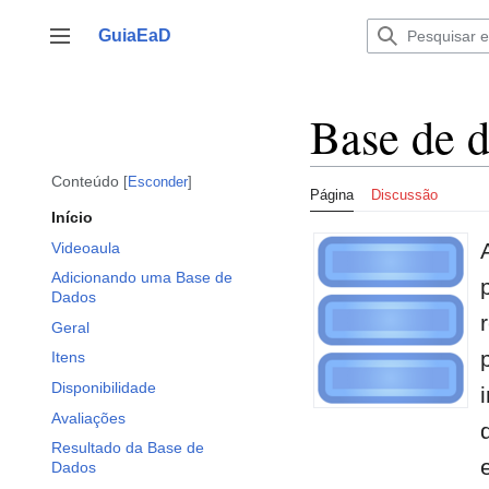
Ir
para
GuiaEaD
Alternar barra lateral
o
conteúdo
Base de 
Conteúdo
Esconder
Página
Discussão
Início
Videoaula
Adicionando uma Base de
Dados
Geral
Itens
Disponibilidade
Avaliações
Resultado da Base de
Dados