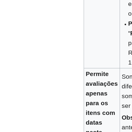
e
o
P
"
p
R
1
Permite
Som
avaliações
dif
apenas
som
para os
ser
itens com
Obs
datas
ant