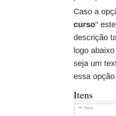
Caso a opç
curso
" est
descrição t
logo abaixo
seja um tex
essa opção
Itens