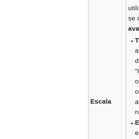
uti
se 
ava
T
a
d
"
o
o
Escala
a
n
E
e