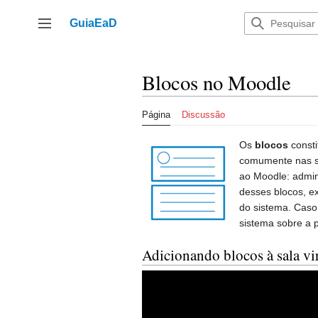
Ir
para
GuiaEaD
Alternar barra lateral
o
conteúdo
Blocos no Moodle
Página
Discussão
Os
blocos
consti
comumente nas sal
ao Moodle: admin
desses blocos, ex
do sistema. Caso 
sistema sobre a p
Adicionando blocos à sala vi