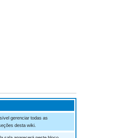
sível gerenciar todas as
eções desta wiki.
da sala aparecerá neste bloco.