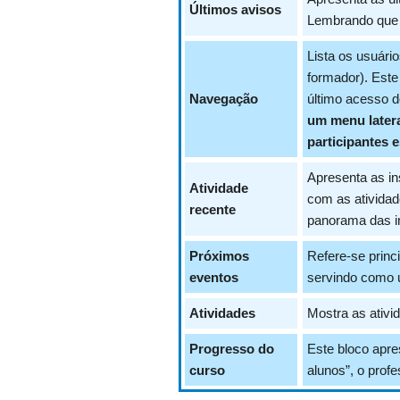
Últimos avisos
Lembrando que 
Lista os usuário
formador). Este 
Navegação
último acesso d
um menu latera
participantes e
Apresenta as in
Atividade
com as atividad
recente
panorama das in
Próximos
Refere-se princ
eventos
servindo como u
Atividades
Mostra as ativi
Progresso do
Este bloco apre
curso
alunos”, o prof