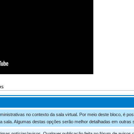
os
inistrativas no contexto da sala virtual. Por meio deste bloco, é pos
a sala. Algumas destas opções serão melhor detalhadas em outras s
timas notícias/avisos. Qualquer publicação feita no fórum de avisos 