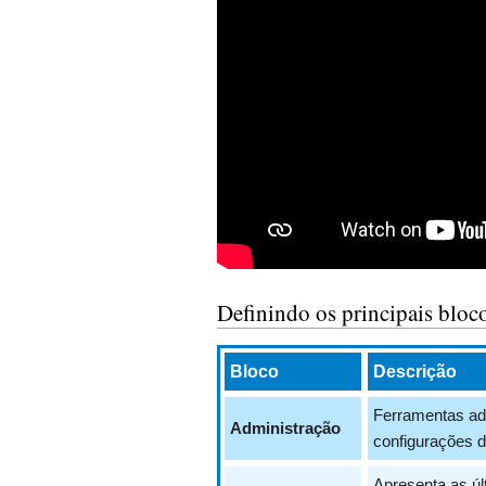
Definindo os principais bloc
Bloco
Descrição
Ferramentas adm
Administração
configurações d
Apresenta as úl