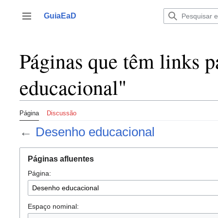
Ir
para
GuiaEaD
Alternar barra lateral
o
conteúdo
Páginas que têm links 
educacional"
Página
Discussão
←
Desenho educacional
Páginas afluentes
Página:
Espaço nominal: