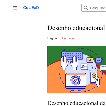
Ir
para
GuiaEaD
Alternar barra lateral
o
conteúdo
Desenho educacional
Página
Discussão
Desenho educacional das