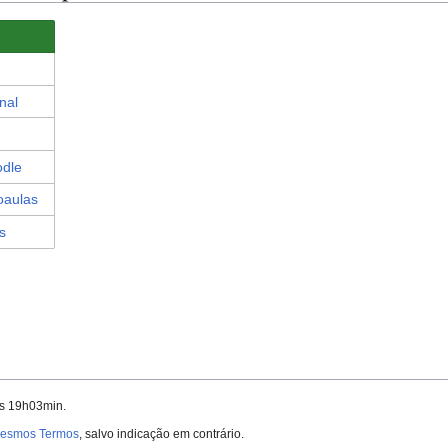
nal
odle
oaulas
s
às 19h03min.
 Mesmos Termos
, salvo indicação em contrário.