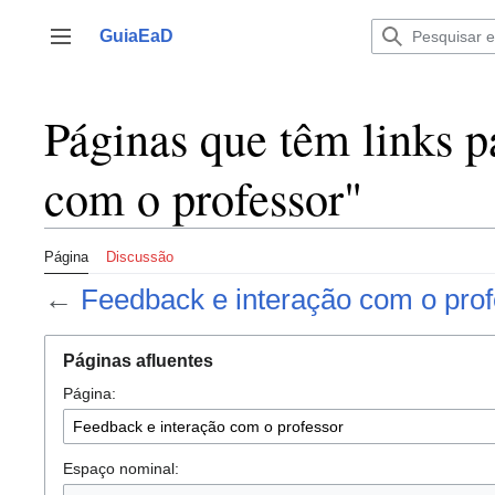
Ir
para
GuiaEaD
Alternar barra lateral
o
conteúdo
Páginas que têm links p
com o professor"
Página
Discussão
←
Feedback e interação com o pro
Páginas afluentes
Página:
Espaço nominal: