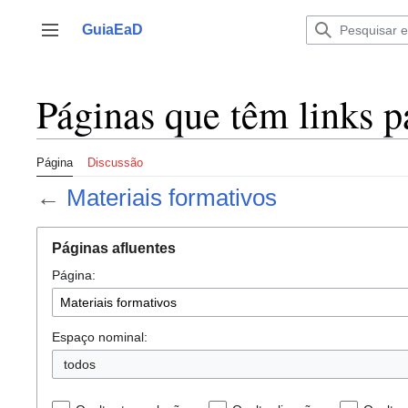
Ir
para
GuiaEaD
Alternar barra lateral
o
conteúdo
Páginas que têm links p
Página
Discussão
←
Materiais formativos
Páginas afluentes
Página:
Espaço nominal:
todos