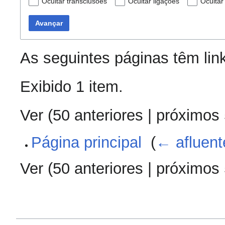
Ocultar transclusões
Ocultar ligações
Ocultar
Avançar
As seguintes páginas têm lin
Exibido 1 item.
Ver (
50 anteriores
|
próximos
Página principal
‎
(
← afluent
Ver (
50 anteriores
|
próximos