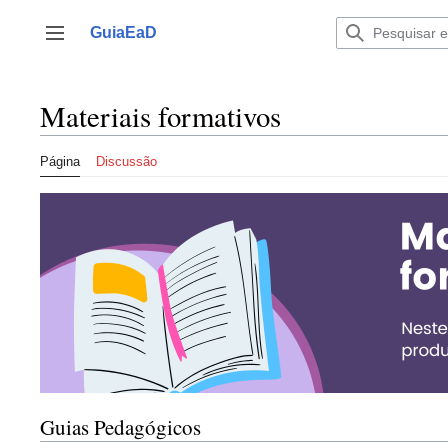
Ir
para
GuiaEaD
Alternar barra lateral
o
conteúdo
Materiais formativos
Página
Discussão
Guias Pedagógicos