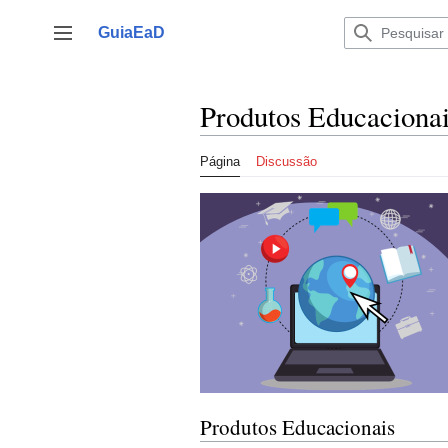
Ir
para
GuiaEaD
Alternar barra lateral
o
conteúdo
Produtos Educaciona
Página
Discussão
Produtos Educacionais