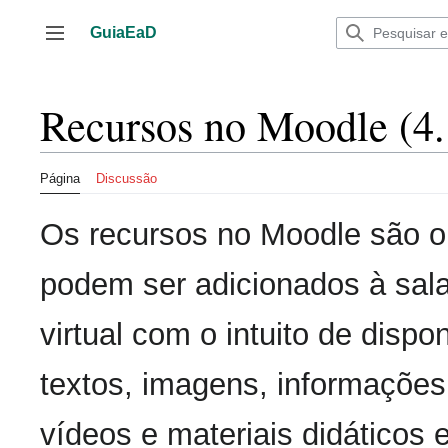
Ir
para
GuiaEaD
Alternar barra lateral
o
conteúdo
Recursos no Moodle (4.
Página
Discussão
Os recursos no Moodle são o
podem ser adicionados à sala
virtual com o intuito de dispon
textos, imagens, informações
vídeos e materiais didáticos 