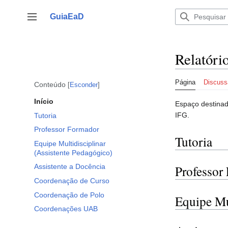
Ir
para
GuiaEaD
Alternar barra lateral
o
conteúdo
Relatório
Página
Discuss
Conteúdo
Esconder
Início
Espaço destinado
IFG.
Tutoria
Professor Formador
Tutoria
Equipe Multidisciplinar
(Assistente Pedagógico)
Assistente a Docência
Professor
Coordenação de Curso
Coordenação de Polo
Equipe Mu
Coordenações UAB