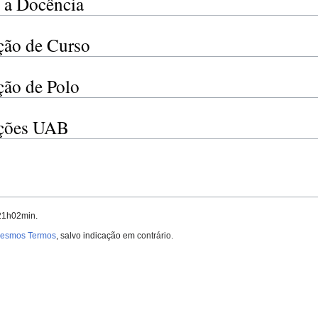
e a Docência
ão de Curso
ão de Polo
ções UAB
 21h02min.
 Mesmos Termos
, salvo indicação em contrário.