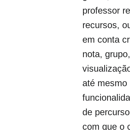
professor r
recursos, o
em conta cr
nota, grupo
visualizaçã
até mesmo a
funcionalid
de percurso
com que o c