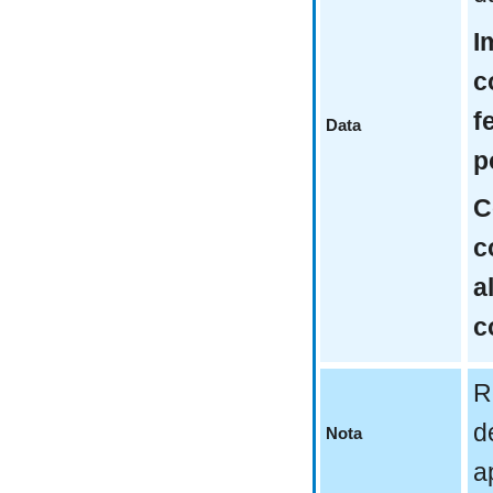
I
c
f
Data
p
C
c
a
c
R
d
Nota
a