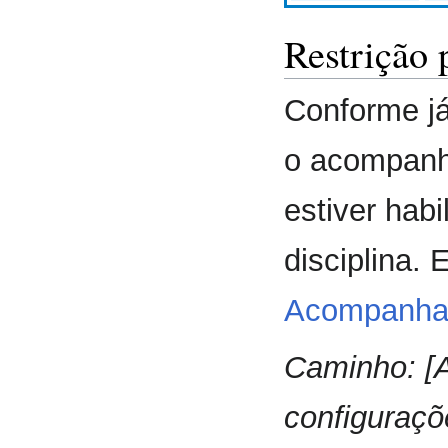
Restrição 
Conforme já
o acompanh
estiver hab
disciplina.
Acompanham
Caminho: [A
configuraçõ