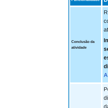
R
c
a
I
Conclusão da
atividade
s
e
d
A
P
d
d