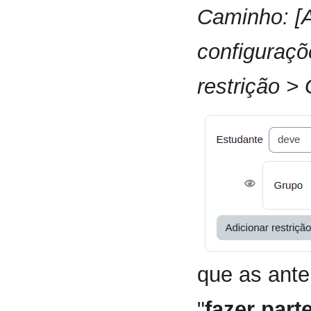
Caminho: [A
configuraçõ
restrição >
que as ante
"
fazer par