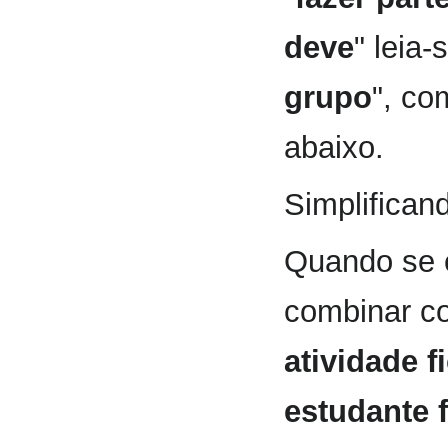
deve
" leia-
grupo
", co
abaixo.
Simplifican
Quando se 
combinar c
atividade f
estudante 