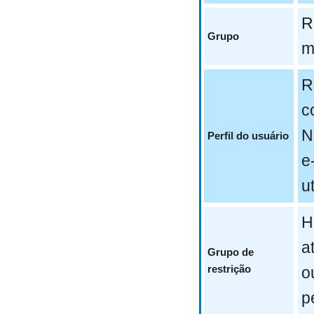
R
Grupo
m
R
c
N
Perfil do usuário
e
u
H
a
Grupo de
restrição
o
p