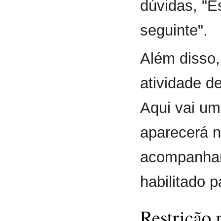
dúvidas, "
seguinte".
Além disso,
atividade d
Aqui vai um
aparecerá n
acompanham
habilitado p
Restrição 