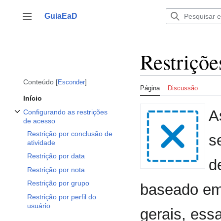
Ir
para
GuiaEaD
Alternar barra lateral
o
conteúdo
Restriçõe
Conteúdo
Esconder
Página
Discussão
Início
A
Configurando as restrições
Alternar subseção Configurando as restrições de acesso
de acesso
Restrição por conclusão de
s
atividade
Restrição por data
d
Restrição por nota
Restrição por grupo
baseado em 
Restrição por perfil do
usuário
gerais, essa