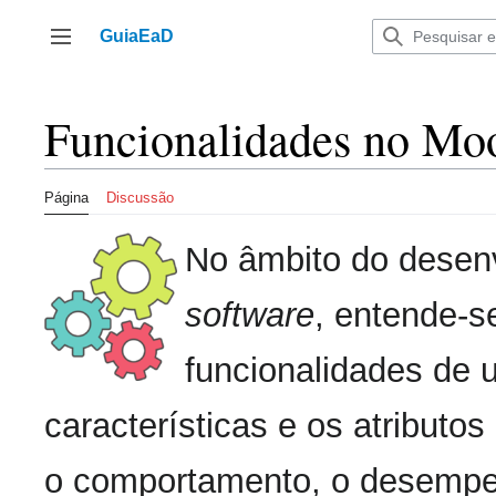
Ir
para
GuiaEaD
Alternar barra lateral
o
conteúdo
Funcionalidades no Mo
Página
Discussão
No âmbito do desen
software
, entende-s
funcionalidades de 
características e os atributo
o comportamento, o desempe